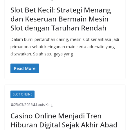
Slot Bet Kecil: Strategi Menang
dan Keseruan Bermain Mesin
Slot dengan Taruhan Rendah
Dalam bumi pertaruhan daring, mesin slot senantiasa jadi
primadona sebab keringanan main serta adrenalin yang
ditawarkan. Salah satu gaya yang
Read More
SLOT ONLINE
25/03/2026
Louis King
Casino Online Menjadi Tren
Hiburan Digital Sejak Akhir Abad